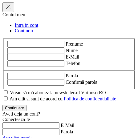
Contul meu
Intra in cont
Cont nou
Prenume
Nume
E-Mail
Telefon
Parola
Confirmă parola
Vreau să mă abonez la newsletter-ul Virtuoso RO .
Am citit si sunt de acord cu
Politica de confidentialitate
Aveti deja un cont?
Conectează-te
E-Mail
Parola
Am uitat parola