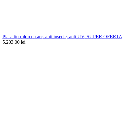
Plasa tip rulou cu arc, anti insecte, anti UV, SUPER OFERTA
5,203.00 lei