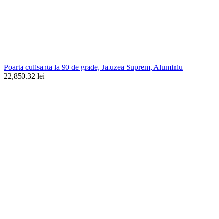
Poarta culisanta la 90 de grade, Jaluzea Suprem, Aluminiu
22,850.32 lei