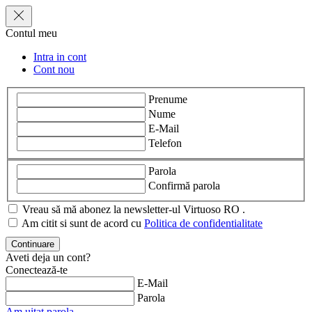
Contul meu
Intra in cont
Cont nou
Prenume
Nume
E-Mail
Telefon
Parola
Confirmă parola
Vreau să mă abonez la newsletter-ul Virtuoso RO .
Am citit si sunt de acord cu
Politica de confidentialitate
Aveti deja un cont?
Conectează-te
E-Mail
Parola
Am uitat parola