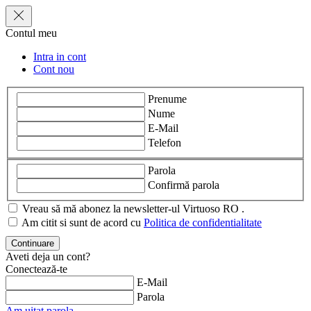
Contul meu
Intra in cont
Cont nou
Prenume
Nume
E-Mail
Telefon
Parola
Confirmă parola
Vreau să mă abonez la newsletter-ul Virtuoso RO .
Am citit si sunt de acord cu
Politica de confidentialitate
Aveti deja un cont?
Conectează-te
E-Mail
Parola
Am uitat parola