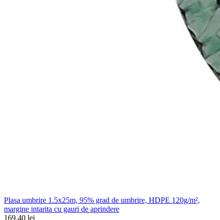
Plasa umbrire 1.5x25m, 95% grad de umbrire, HDPE 120g/m²,
margine intarita cu gauri de aprindere
169.40 lei