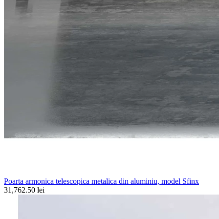
Poarta armonica telescopica metalica din aluminiu, model Sfinx
31,762.50 lei