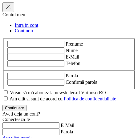
Contul meu
Intra in cont
Cont nou
Prenume
Nume
E-Mail
Telefon
Parola
Confirmă parola
Vreau să mă abonez la newsletter-ul Virtuoso RO .
Am citit si sunt de acord cu
Politica de confidentialitate
Aveti deja un cont?
Conectează-te
E-Mail
Parola
Am uitat parola