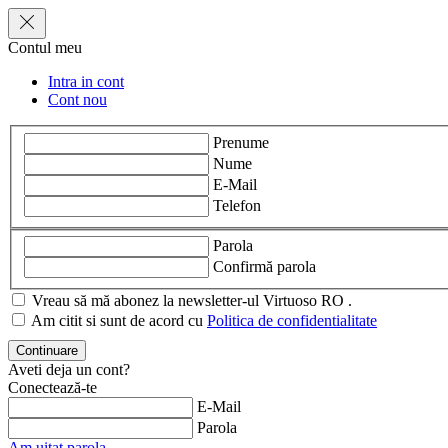
Contul meu
Intra in cont
Cont nou
Prenume
Nume
E-Mail
Telefon
Parola
Confirmă parola
Vreau să mă abonez la newsletter-ul Virtuoso RO .
Am citit si sunt de acord cu
Politica de confidentialitate
Aveti deja un cont?
Conectează-te
E-Mail
Parola
Am uitat parola