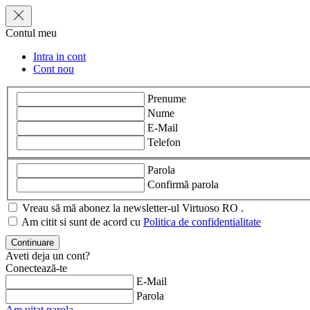
Contul meu
Intra in cont
Cont nou
Prenume
Nume
E-Mail
Telefon
Parola
Confirmă parola
Vreau să mă abonez la newsletter-ul Virtuoso RO .
Am citit si sunt de acord cu
Politica de confidentialitate
Aveti deja un cont?
Conectează-te
E-Mail
Parola
Am uitat parola