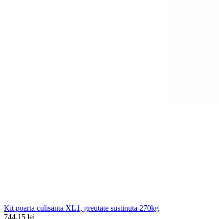
Kit poarta culisanta XL1, greutate sustinuta 270kg
744.15 lei