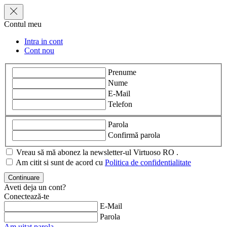
Contul meu
Intra in cont
Cont nou
Prenume
Nume
E-Mail
Telefon
Parola
Confirmă parola
Vreau să mă abonez la newsletter-ul Virtuoso RO .
Am citit si sunt de acord cu
Politica de confidentialitate
Aveti deja un cont?
Conectează-te
E-Mail
Parola
Am uitat parola