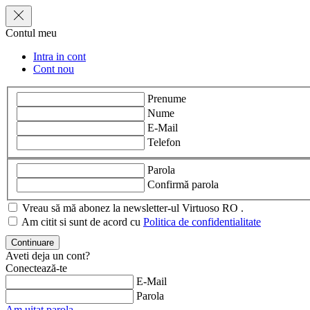
Contul meu
Intra in cont
Cont nou
Prenume
Nume
E-Mail
Telefon
Parola
Confirmă parola
Vreau să mă abonez la newsletter-ul Virtuoso RO .
Am citit si sunt de acord cu
Politica de confidentialitate
Aveti deja un cont?
Conectează-te
E-Mail
Parola
Am uitat parola