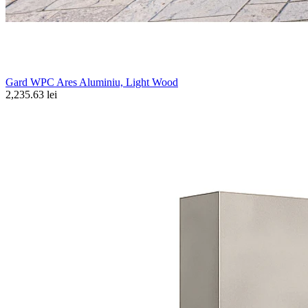
Gard WPC Ares Aluminiu, Light Wood
2,235.63 lei