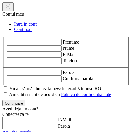
Contul meu
Intra in cont
Cont nou
Prenume
Nume
E-Mail
Telefon
Parola
Confirmă parola
Vreau să mă abonez la newsletter-ul Virtuoso RO .
Am citit si sunt de acord cu
Politica de confidentialitate
Aveti deja un cont?
Conectează-te
E-Mail
Parola
Am uitat parola