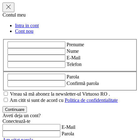
Contul meu
Intra in cont
Cont nou
Prenume
Nume
E-Mail
Telefon
Parola
Confirmă parola
Vreau să mă abonez la newsletter-ul Virtuoso RO .
Am citit si sunt de acord cu
Politica de confidentialitate
Aveti deja un cont?
Conectează-te
E-Mail
Parola
Am uitat parola