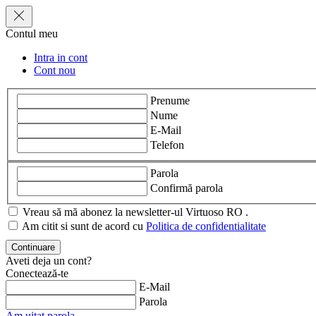
Contul meu
Intra in cont
Cont nou
Prenume
Nume
E-Mail
Telefon
Parola
Confirmă parola
Vreau să mă abonez la newsletter-ul Virtuoso RO .
Am citit si sunt de acord cu
Politica de confidentialitate
Aveti deja un cont?
Conectează-te
E-Mail
Parola
Am uitat parola