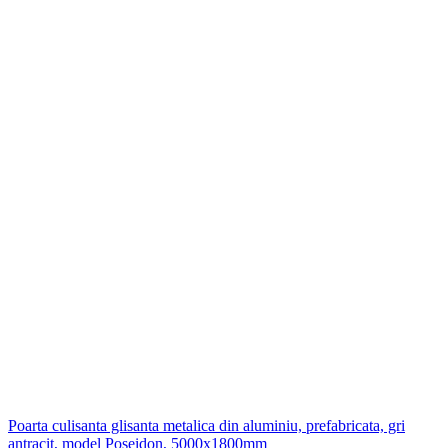
Poarta culisanta glisanta metalica din aluminiu, prefabricata, gri
antracit, model Poseidon, 5000x1800mm