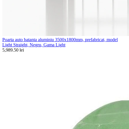
Poarta auto batanta aluminiu 3500x1800mm, prefabricat, model
Light Straight, Negru, Gama Light
5,989.50 lei