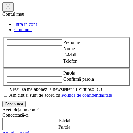
Contul meu
Intra in cont
Cont nou
Prenume
Nume
E-Mail
Telefon
Parola
Confirmă parola
Vreau să mă abonez la newsletter-ul Virtuoso RO .
Am citit si sunt de acord cu
Politica de confidentialitate
Aveti deja un cont?
Conectează-te
E-Mail
Parola
Am uitat parola