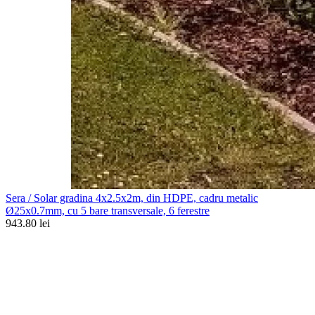
Sera / Solar gradina 4x2.5x2m, din HDPE, cadru metalic
Ø25x0.7mm, cu 5 bare transversale, 6 ferestre
943.80 lei