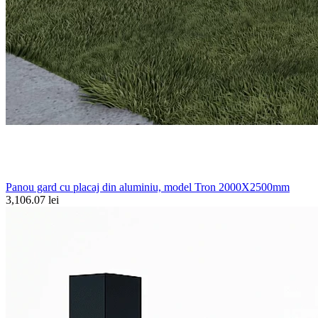
Panou gard cu placaj din aluminiu, model Tron 2000X2500mm
3,106.07 lei