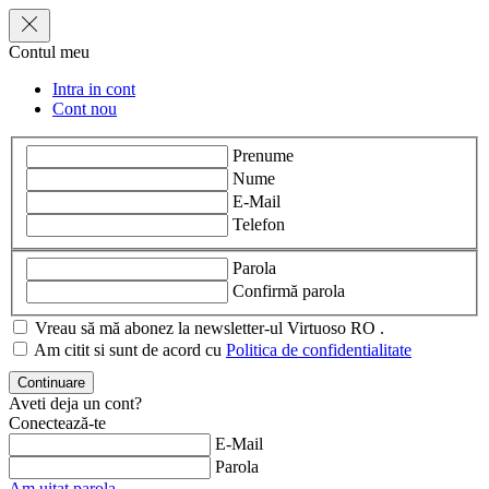
Contul meu
Intra in cont
Cont nou
Prenume
Nume
E-Mail
Telefon
Parola
Confirmă parola
Vreau să mă abonez la newsletter-ul Virtuoso RO .
Am citit si sunt de acord cu
Politica de confidentialitate
Aveti deja un cont?
Conectează-te
E-Mail
Parola
Am uitat parola