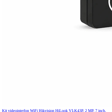
Kit videointerfon WiFi Hikvision HiLook VI-K43P, 2 MP, 7 inch,