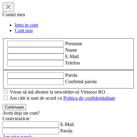
Contul meu
Intra in cont
Cont nou
Prenume
Nume
E-Mail
Telefon
Parola
Confirmă parola
Vreau să mă abonez la newsletter-ul Virtuoso RO .
Am citit si sunt de acord cu
Politica de confidentialitate
Aveti deja un cont?
Conectează-te
E-Mail
Parola
Am uitat parola