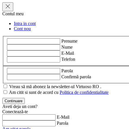
Contul meu
Intra in cont
Cont nou
Prenume
Nume
E-Mail
Telefon
Parola
Confirmă parola
Vreau să mă abonez la newsletter-ul Virtuoso RO .
Am citit si sunt de acord cu
Politica de confidentialitate
Aveti deja un cont?
Conectează-te
E-Mail
Parola
Am uitat parola