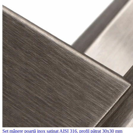
Set mânere poartă inox satinat AISI 316, profil pătrat 30x30 mm