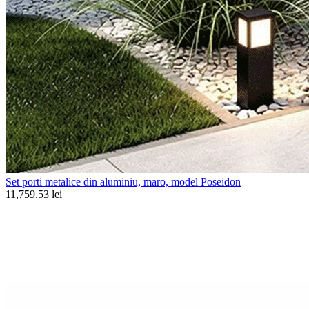
Set porti metalice din aluminiu, maro, model Poseidon
11,759.53 lei