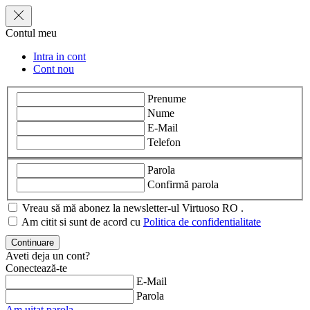
Contul meu
Intra in cont
Cont nou
Prenume
Nume
E-Mail
Telefon
Parola
Confirmă parola
Vreau să mă abonez la newsletter-ul Virtuoso RO .
Am citit si sunt de acord cu
Politica de confidentialitate
Aveti deja un cont?
Conectează-te
E-Mail
Parola
Am uitat parola