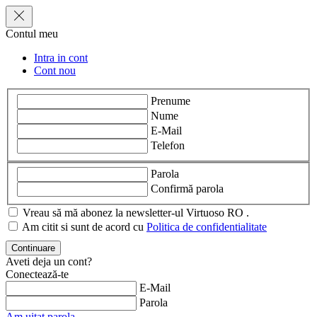
Contul meu
Intra in cont
Cont nou
Prenume
Nume
E-Mail
Telefon
Parola
Confirmă parola
Vreau să mă abonez la newsletter-ul Virtuoso RO .
Am citit si sunt de acord cu
Politica de confidentialitate
Aveti deja un cont?
Conectează-te
E-Mail
Parola
Am uitat parola