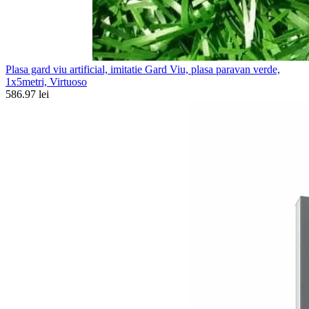
Plasa gard viu artificial, imitatie Gard Viu, plasa paravan verde,
1x5metri, Virtuoso
586.97 lei