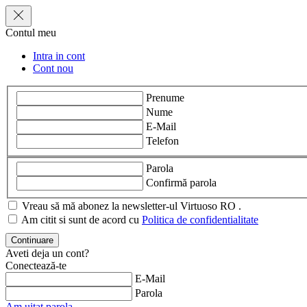
Contul meu
Intra in cont
Cont nou
Prenume
Nume
E-Mail
Telefon
Parola
Confirmă parola
Vreau să mă abonez la newsletter-ul Virtuoso RO .
Am citit si sunt de acord cu
Politica de confidentialitate
Aveti deja un cont?
Conectează-te
E-Mail
Parola
Am uitat parola