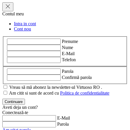
Contul meu
Intra in cont
Cont nou
Prenume
Nume
E-Mail
Telefon
Parola
Confirmă parola
Vreau să mă abonez la newsletter-ul Virtuoso RO .
Am citit si sunt de acord cu
Politica de confidentialitate
Aveti deja un cont?
Conectează-te
E-Mail
Parola
Am uitat parola