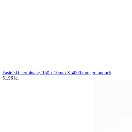
Fasie 3D, terminatie, 150 x 10mm X 4000 mm, gri antracit
51.96 lei