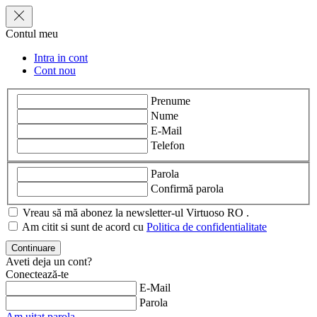
Contul meu
Intra in cont
Cont nou
Prenume
Nume
E-Mail
Telefon
Parola
Confirmă parola
Vreau să mă abonez la newsletter-ul Virtuoso RO .
Am citit si sunt de acord cu
Politica de confidentialitate
Aveti deja un cont?
Conectează-te
E-Mail
Parola
Am uitat parola