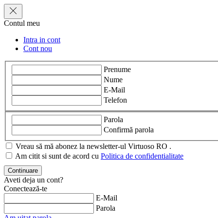
Contul meu
Intra in cont
Cont nou
Prenume
Nume
E-Mail
Telefon
Parola
Confirmă parola
Vreau să mă abonez la newsletter-ul Virtuoso RO .
Am citit si sunt de acord cu
Politica de confidentialitate
Aveti deja un cont?
Conectează-te
E-Mail
Parola
Am uitat parola