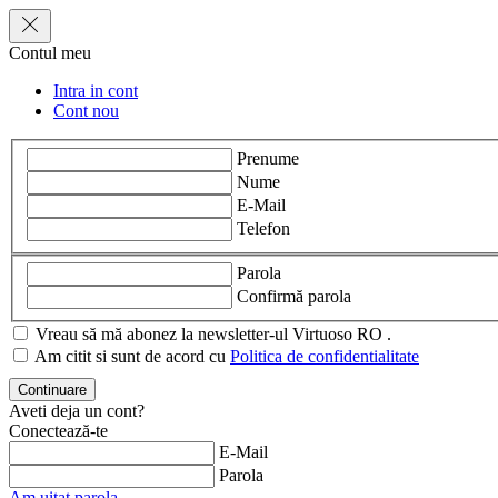
Contul meu
Intra in cont
Cont nou
Prenume
Nume
E-Mail
Telefon
Parola
Confirmă parola
Vreau să mă abonez la newsletter-ul Virtuoso RO .
Am citit si sunt de acord cu
Politica de confidentialitate
Aveti deja un cont?
Conectează-te
E-Mail
Parola
Am uitat parola