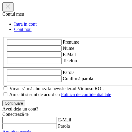
Contul meu
Intra in cont
Cont nou
Prenume
Nume
E-Mail
Telefon
Parola
Confirmă parola
Vreau să mă abonez la newsletter-ul Virtuoso RO .
Am citit si sunt de acord cu
Politica de confidentialitate
Aveti deja un cont?
Conectează-te
E-Mail
Parola
Am uitat parola