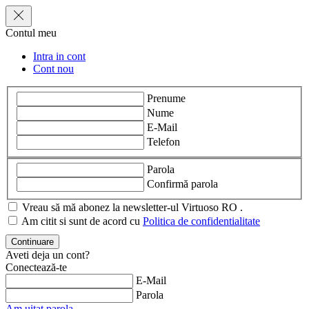
Contul meu
Intra in cont
Cont nou
Prenume
Nume
E-Mail
Telefon
Parola
Confirmă parola
Vreau să mă abonez la newsletter-ul Virtuoso RO .
Am citit si sunt de acord cu
Politica de confidentialitate
Aveti deja un cont?
Conectează-te
E-Mail
Parola
Am uitat parola