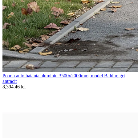
Poarta auto batanta aluminiu 3500x2000mm, model Baldur, gri
antracit
8,394.46 lei