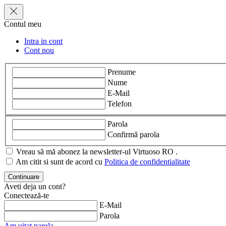
Contul meu
Intra in cont
Cont nou
Prenume
Nume
E-Mail
Telefon
Parola
Confirmă parola
Vreau să mă abonez la newsletter-ul Virtuoso RO .
Am citit si sunt de acord cu
Politica de confidentialitate
Aveti deja un cont?
Conectează-te
E-Mail
Parola
Am uitat parola