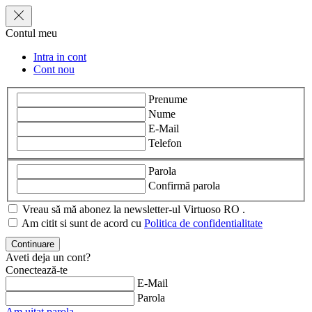
Contul meu
Intra in cont
Cont nou
Prenume
Nume
E-Mail
Telefon
Parola
Confirmă parola
Vreau să mă abonez la newsletter-ul Virtuoso RO .
Am citit si sunt de acord cu
Politica de confidentialitate
Aveti deja un cont?
Conectează-te
E-Mail
Parola
Am uitat parola