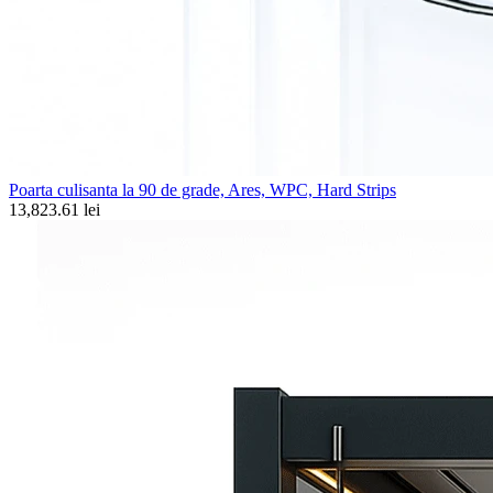
Poarta culisanta la 90 de grade, Ares, WPC, Hard Strips
13,823.61 lei