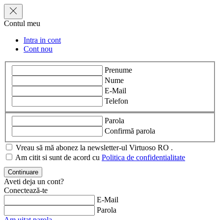
Contul meu
Intra in cont
Cont nou
Prenume
Nume
E-Mail
Telefon
Parola
Confirmă parola
Vreau să mă abonez la newsletter-ul Virtuoso RO .
Am citit si sunt de acord cu
Politica de confidentialitate
Aveti deja un cont?
Conectează-te
E-Mail
Parola
Am uitat parola