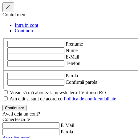
Contul meu
Intra in cont
Cont nou
Prenume
Nume
E-Mail
Telefon
Parola
Confirmă parola
Vreau să mă abonez la newsletter-ul Virtuoso RO .
Am citit si sunt de acord cu
Politica de confidentialitate
Aveti deja un cont?
Conectează-te
E-Mail
Parola
Am uitat parola