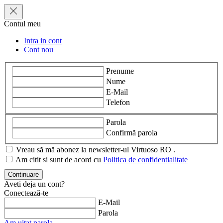
Contul meu
Intra in cont
Cont nou
Prenume
Nume
E-Mail
Telefon
Parola
Confirmă parola
Vreau să mă abonez la newsletter-ul Virtuoso RO .
Am citit si sunt de acord cu
Politica de confidentialitate
Aveti deja un cont?
Conectează-te
E-Mail
Parola
Am uitat parola