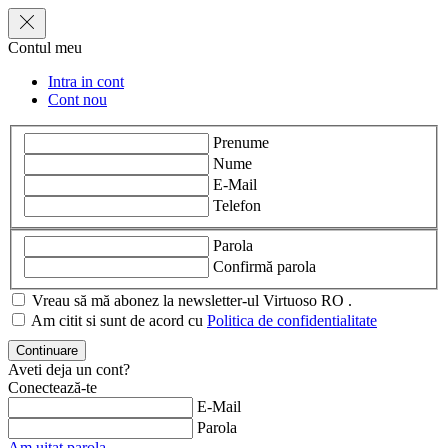
Contul meu
Intra in cont
Cont nou
Prenume
Nume
E-Mail
Telefon
Parola
Confirmă parola
Vreau să mă abonez la newsletter-ul Virtuoso RO .
Am citit si sunt de acord cu
Politica de confidentialitate
Aveti deja un cont?
Conectează-te
E-Mail
Parola
Am uitat parola