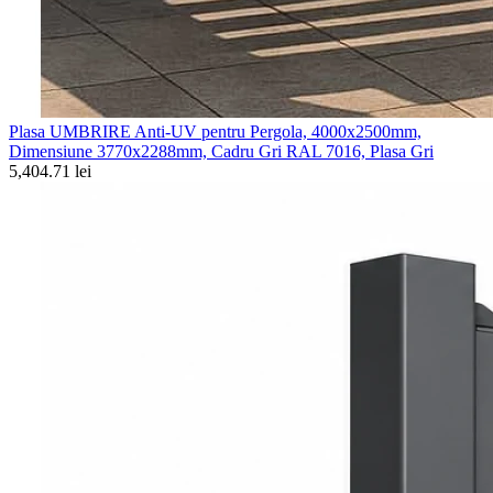
Plasa UMBRIRE Anti-UV pentru Pergola, 4000x2500mm,
Dimensiune 3770x2288mm, Cadru Gri RAL 7016, Plasa Gri
5,404.71 lei