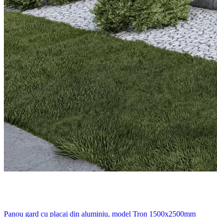
Panou gard cu placaj din aluminiu, model Tron 1500x2500mm