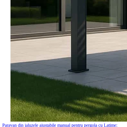
Paravan din jaluzele ajustabile manual pentru pergola cu Latime: