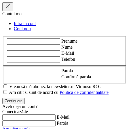
Contul meu
Intra in cont
Cont nou
Prenume
Nume
E-Mail
Telefon
Parola
Confirmă parola
Vreau să mă abonez la newsletter-ul Virtuoso RO .
Am citit si sunt de acord cu
Politica de confidentialitate
Aveti deja un cont?
Conectează-te
E-Mail
Parola
Am uitat parola