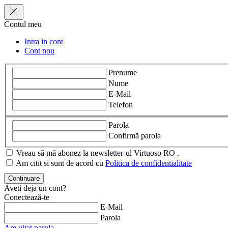
Contul meu
Intra in cont
Cont nou
Prenume
Nume
E-Mail
Telefon
Parola
Confirmă parola
Vreau să mă abonez la newsletter-ul Virtuoso RO .
Am citit si sunt de acord cu
Politica de confidentialitate
Aveti deja un cont?
Conectează-te
E-Mail
Parola
Am uitat parola