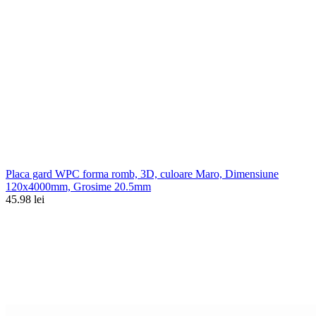
Placa gard WPC forma romb, 3D, culoare Maro, Dimensiune
120x4000mm, Grosime 20.5mm
45.98 lei