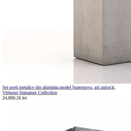
Set porti metalice din aluminiu,model Supernova, gri antracit,
Virtuoso Signature Collection
24,880.26 lei