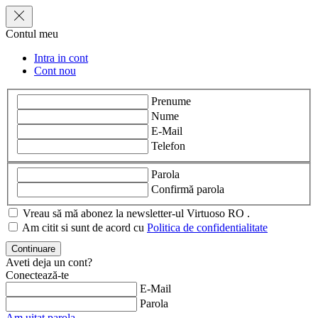
Contul meu
Intra in cont
Cont nou
Prenume
Nume
E-Mail
Telefon
Parola
Confirmă parola
Vreau să mă abonez la newsletter-ul Virtuoso RO .
Am citit si sunt de acord cu
Politica de confidentialitate
Aveti deja un cont?
Conectează-te
E-Mail
Parola
Am uitat parola