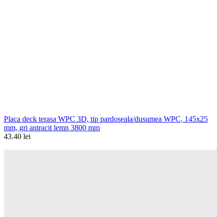
Placa deck terasa WPC 3D, tip pardoseala/dusumea WPC, 145x25
mm, gri antracit lemn 3800 mm
43.40 lei