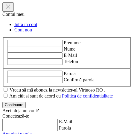
Contul meu
Intra in cont
Cont nou
Prenume
Nume
E-Mail
Telefon
Parola
Confirmă parola
Vreau să mă abonez la newsletter-ul Virtuoso RO .
Am citit si sunt de acord cu
Politica de confidentialitate
Aveti deja un cont?
Conectează-te
E-Mail
Parola
Am uitat parola