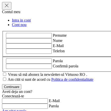
Contul meu
Intra in cont
Cont nou
Prenume
Nume
E-Mail
Telefon
Parola
Confirmă parola
Vreau să mă abonez la newsletter-ul Virtuoso RO .
Am citit si sunt de acord cu
Politica de confidentialitate
Aveti deja un cont?
Conectează-te
E-Mail
Parola
Am uitat parola