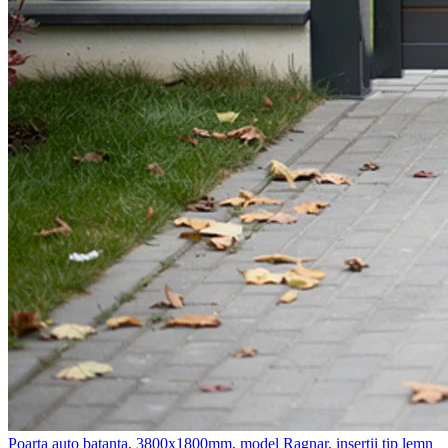
Poarta auto batanta, 3800x1800mm, model Ragnar, insertii tip lemn