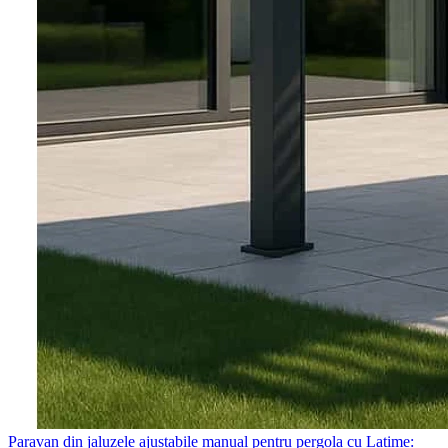
Paravan din jaluzele ajustabile manual pentru pergola cu Latime: