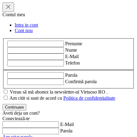
Contul meu
Intra in cont
Cont nou
Prenume
Nume
E-Mail
Telefon
Parola
Confirmă parola
Vreau să mă abonez la newsletter-ul Virtuoso RO .
Am citit si sunt de acord cu
Politica de confidentialitate
Aveti deja un cont?
Conectează-te
E-Mail
Parola
Am uitat parola