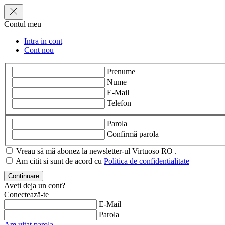
Contul meu
Intra in cont
Cont nou
Prenume
Nume
E-Mail
Telefon
Parola
Confirmă parola
Vreau să mă abonez la newsletter-ul Virtuoso RO .
Am citit si sunt de acord cu
Politica de confidentialitate
Aveti deja un cont?
Conectează-te
E-Mail
Parola
Am uitat parola