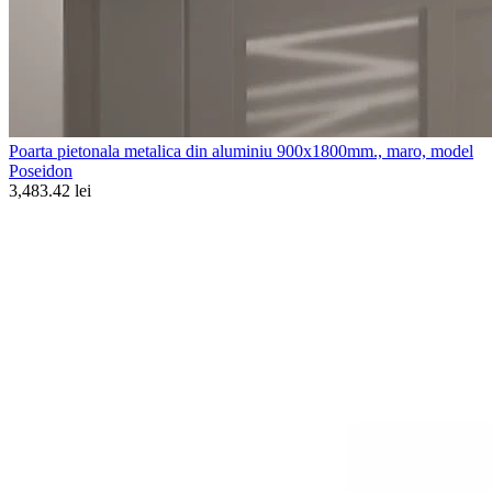
Poarta pietonala metalica din aluminiu 900x1800mm., maro, model
Poseidon
3,483.42 lei