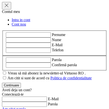
Contul meu
Intra in cont
Cont nou
Prenume
Nume
E-Mail
Telefon
Parola
Confirmă parola
Vreau să mă abonez la newsletter-ul Virtuoso RO .
Am citit si sunt de acord cu
Politica de confidentialitate
Aveti deja un cont?
Conectează-te
E-Mail
Parola
Am uitat parola