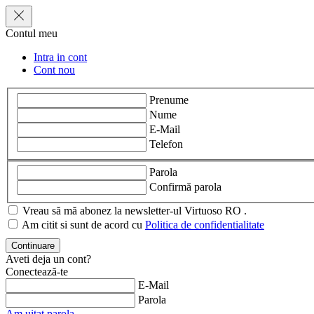
Contul meu
Intra in cont
Cont nou
Prenume
Nume
E-Mail
Telefon
Parola
Confirmă parola
Vreau să mă abonez la newsletter-ul Virtuoso RO .
Am citit si sunt de acord cu
Politica de confidentialitate
Aveti deja un cont?
Conectează-te
E-Mail
Parola
Am uitat parola