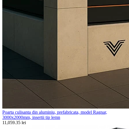
Poarta culisanta din aluminiu, prefabricata, model Ragnar,
3000x2000mm, insertii tip lemn
11,059.35 lei