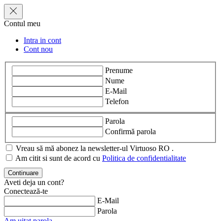
Contul meu
Intra in cont
Cont nou
Prenume
Nume
E-Mail
Telefon
Parola
Confirmă parola
Vreau să mă abonez la newsletter-ul Virtuoso RO .
Am citit si sunt de acord cu
Politica de confidentialitate
Aveti deja un cont?
Conectează-te
E-Mail
Parola
Am uitat parola