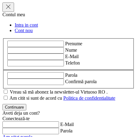
Contul meu
Intra in cont
Cont nou
Prenume
Nume
E-Mail
Telefon
Parola
Confirmă parola
Vreau să mă abonez la newsletter-ul Virtuoso RO .
Am citit si sunt de acord cu
Politica de confidentialitate
Aveti deja un cont?
Conectează-te
E-Mail
Parola
Am uitat parola