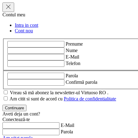
Contul meu
Intra in cont
Cont nou
Prenume
Nume
E-Mail
Telefon
Parola
Confirmă parola
Vreau să mă abonez la newsletter-ul Virtuoso RO .
Am citit si sunt de acord cu
Politica de confidentialitate
Aveti deja un cont?
Conectează-te
E-Mail
Parola
Am uitat parola