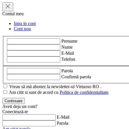
Contul meu
Intra in cont
Cont nou
Prenume
Nume
E-Mail
Telefon
Parola
Confirmă parola
Vreau să mă abonez la newsletter-ul Virtuoso RO .
Am citit si sunt de acord cu
Politica de confidentialitate
Aveti deja un cont?
Conectează-te
E-Mail
Parola
Am uitat parola