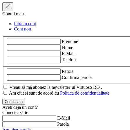
Contul meu
Intra in cont
Cont nou
Prenume
Nume
E-Mail
Telefon
Parola
Confirmă parola
Vreau să mă abonez la newsletter-ul Virtuoso RO .
Am citit si sunt de acord cu
Politica de confidentialitate
Aveti deja un cont?
Conectează-te
E-Mail
Parola
Am uitat parola