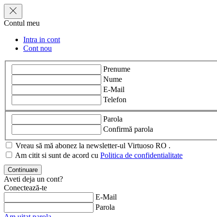
Contul meu
Intra in cont
Cont nou
Prenume
Nume
E-Mail
Telefon
Parola
Confirmă parola
Vreau să mă abonez la newsletter-ul Virtuoso RO .
Am citit si sunt de acord cu
Politica de confidentialitate
Aveti deja un cont?
Conectează-te
E-Mail
Parola
Am uitat parola