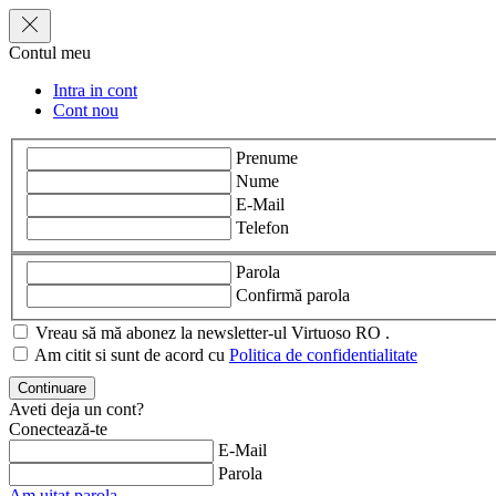
Contul meu
Intra in cont
Cont nou
Prenume
Nume
E-Mail
Telefon
Parola
Confirmă parola
Vreau să mă abonez la newsletter-ul Virtuoso RO .
Am citit si sunt de acord cu
Politica de confidentialitate
Aveti deja un cont?
Conectează-te
E-Mail
Parola
Am uitat parola