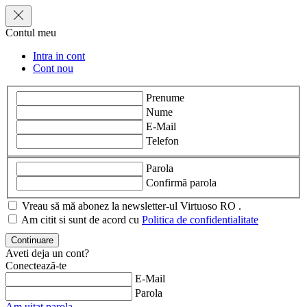
Contul meu
Intra in cont
Cont nou
Prenume
Nume
E-Mail
Telefon
Parola
Confirmă parola
Vreau să mă abonez la newsletter-ul Virtuoso RO .
Am citit si sunt de acord cu
Politica de confidentialitate
Aveti deja un cont?
Conectează-te
E-Mail
Parola
Am uitat parola