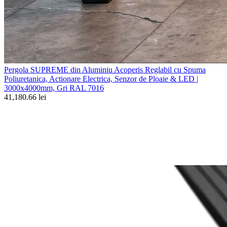
Pergola SUPREME din Aluminiu Acoperis Reglabil cu Spuma
Poliuretanica, Actionare Electrica, Senzor de Ploaie & LED |
3000x4000mm, Gri RAL 7016
41,180.66 lei