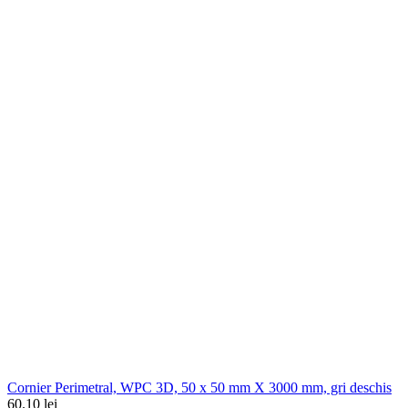
Cornier Perimetral, WPC 3D, 50 x 50 mm X 3000 mm, gri deschis
60.10 lei