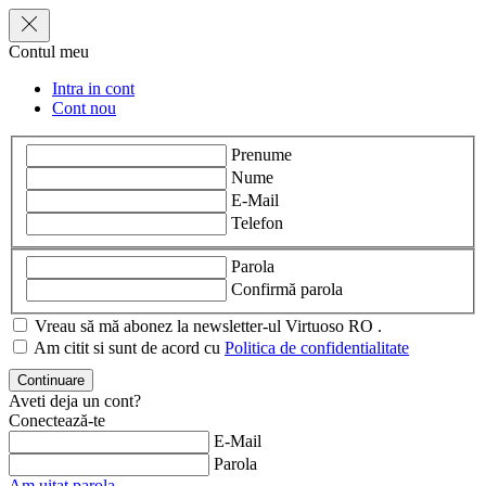
Contul meu
Intra in cont
Cont nou
Prenume
Nume
E-Mail
Telefon
Parola
Confirmă parola
Vreau să mă abonez la newsletter-ul Virtuoso RO .
Am citit si sunt de acord cu
Politica de confidentialitate
Aveti deja un cont?
Conectează-te
E-Mail
Parola
Am uitat parola