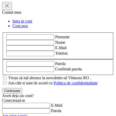
Contul meu
Intra in cont
Cont nou
Prenume
Nume
E-Mail
Telefon
Parola
Confirmă parola
Vreau să mă abonez la newsletter-ul Virtuoso RO .
Am citit si sunt de acord cu
Politica de confidentialitate
Aveti deja un cont?
Conectează-te
E-Mail
Parola
Am uitat parola