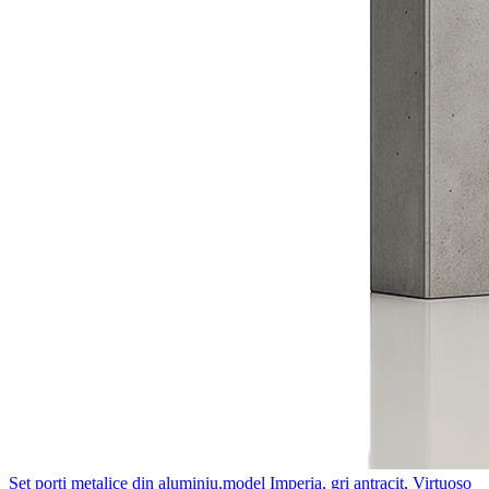
Set porti metalice din aluminiu,model Imperia, gri antracit, Virtuoso