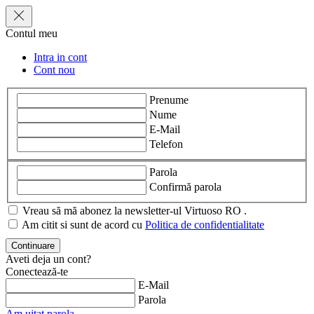
Contul meu
Intra in cont
Cont nou
Prenume
Nume
E-Mail
Telefon
Parola
Confirmă parola
Vreau să mă abonez la newsletter-ul Virtuoso RO .
Am citit si sunt de acord cu
Politica de confidentialitate
Aveti deja un cont?
Conectează-te
E-Mail
Parola
Am uitat parola